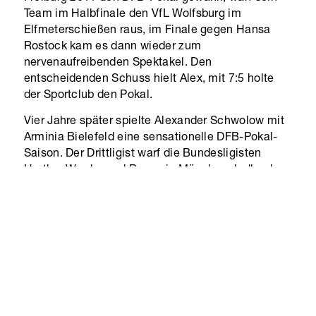
Team im Halbfinale den VfL Wolfsburg im
Elfmeterschießen raus, im Finale gegen Hansa
Rostock kam es dann wieder zum
nervenaufreibenden Spektakel. Den
entscheidenden Schuss hielt Alex, mit 7:5 holte
der Sportclub den Pokal.
Vier Jahre später spielte Alexander Schwolow mit
Arminia Bielefeld eine sensationelle DFB-Pokal-
Saison. Der Drittligist warf die Bundesligisten
Hertha, Werder und Borussia Mönchengladbach
raus, erst im Halbfinale war gegen Wolfsburg
Schluss. Gegen die Berliner und die Gladbacher
gab es Elfmeterschießen und Alex Schwolow war
zur Stelle: „Zwei Mal durfte ich den
entscheidenden Ball halten. Das sind einfach tolle
Erinnerungen.“
Überhaupt verlief seine Karriere immer steil
bergauf gegangen: Mit 16 wechselte er vom SV