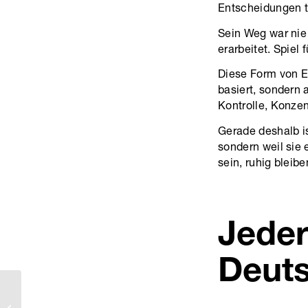
Entscheidungen tr
Sein Weg war nie 
erarbeitet. Spiel 
Diese Form von En
basiert, sondern 
Kontrolle, Konzen
Gerade deshalb is
sondern weil sie 
sein, ruhig bleib
Jeder
Deut
Was du über
Torwarthandschuhe