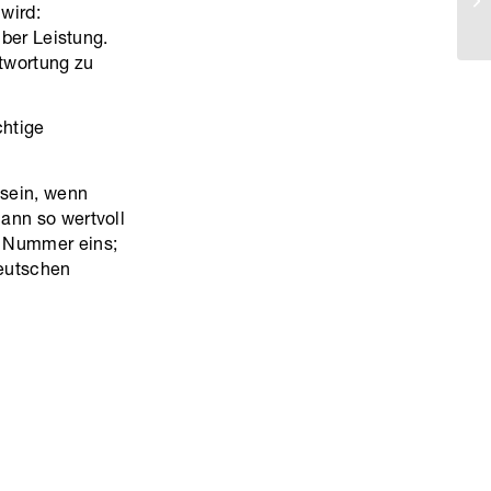
 wird:
über Leistung.
ntwortung zu
chtige
sein, wenn
ann so wertvoll
s Nummer eins;
deutschen