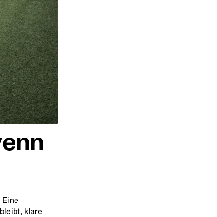
wenn
. Eine
leibt, klare