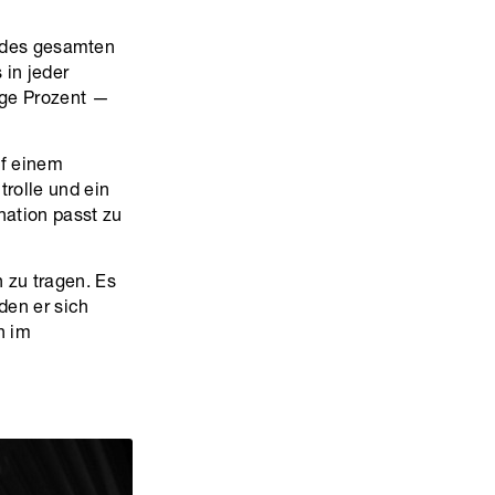
l des gesamten
in jeder
ige Prozent —
uf einem
trolle und ein
nation passt zu
 zu tragen. Es
den er sich
h im