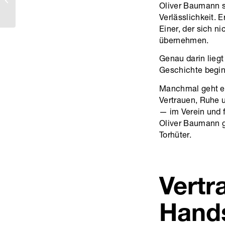
Oliver Baumann st
wissen musst
Verlässlichkeit. 
Einer, der sich ni
übernehmen.
Genau darin liegt
Geschichte beginn
Manchmal geht es
Vertrauen, Ruhe u
— im Verein und 
Oliver Baumann g
Torhüter.
Vertr
Hand