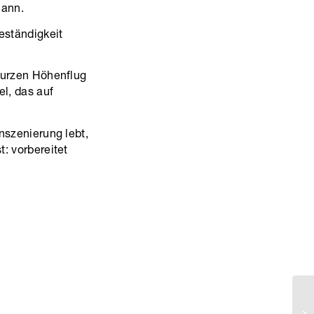
mann.
eständigkeit
 kurzen Höhenflug
el, das auf
nszenierung lebt,
: vorbereitet